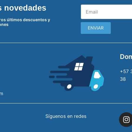
as novedades
tros últimos descuentos y
ones
ENVIAR
Dom
+57 
38
om
Síguenos en redes